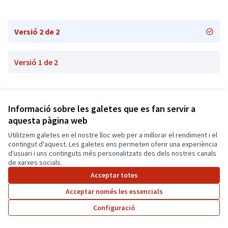
Versió 2 de 2
Versió 1 de 2
Informació sobre les galetes que es fan servir a
aquesta pàgina web
Utilitzem galetes en el nostre lloc web per a millorar el rendiment i el
Termes i condicions d'ús
contingut d'aquest. Les galetes ens permeten oferir una experiència
Configuració de les galetes
d'usuari i uns continguts més personalitzats des dels nostres canals
Català
de xarxes socials.
Triar la llengua
Elegir el idioma
Acceptar totes
Acceptar només les essencials
Amb llicènc
(Enllaç exte
Configuració
(Enllaç extern)
Web creada amb
programari lliure
.
(Enllaç extern)