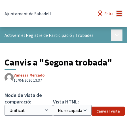
Menú
Ajuntament de Sabadell
Entra
Menú p
Activem el Registre de Participació
/
Trobades
Canvis a "Segona trobada"
Vanessa Mercado
15/04/2026 13:37
Mode de vista de
comparació:
Vista HTML:
Canviar vista