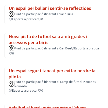
Un espai per ballar i sentir-se reflectides
Punt de participació itinerant a Sant Julià
Esports a praticar
0
Nova pista de futbol sala amb grades i
accessos per a bicis
Punt de participació itinerant a Can Deu
Esports a praticar
0
Un espai segur i tancat per evitar perdre la
pilota
Punt de participació itinerant al Camp de futbol Planadeu
Roureda
Esports a praticar
0
Voleibol al barri: més esports a l’abast