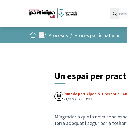
Inicio
Menú principal
/
Procesos
/
Procés participatiu per c
Un espai per pract
Punt de participació itinerant a San
21/07/2025 13:09
M’agradaria que la nova zona espor
terra adequat i segur per a tothom