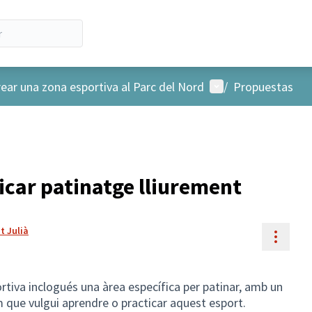
Menú de usuario
rear una zona esportiva al Parc del Nord
/
Propuestas
icar patinatge lliurement
t Julià
Contr
tiva inclogués una àrea específica per patinar, amb un
 que vulgui aprendre o practicar aquest esport.