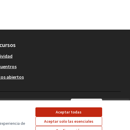
cursos
ividad
cuentros
os abiertos
Castellano
Triar la llengua
Elegir el idioma
Aceptar todas
Aceptar solo las esenciales
 experiencia de
Con licencia Creative 
(Enlace externo)