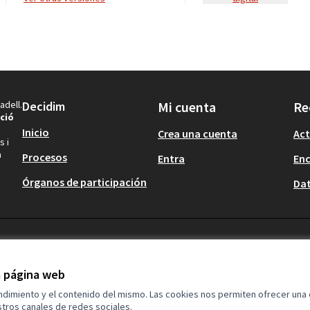
adell.
Decidim
Mi cuenta
Re
ció
Inicio
Crea una cuenta
Act
s i
a
Procesos
Entra
En
Órganos de participación
Dat
la página web
endimiento y el contenido del mismo. Las cookies nos permiten ofrecer una
tros canales de redes sociales.