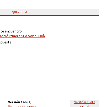
Historial
ste encuentro:
pació itinerant a Sant Julià
opuesta
Versión 1
(de 1)
Verificar huella
ver otras versiones
digital