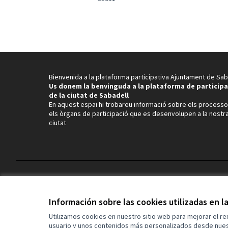
Bienvenida a la plataforma participativa Ajuntament de Sab
Us donem la benvinguda a la plataforma de participa
de la ciutat de Sabadell
En aquest espai hi trobareu informació sobre els processo
els òrgans de participació que es desenvolupen a la nostr
ciutat
Términos y condiciones de uso
Configuración de cookies
Información sobre las cookies utilizadas en 
Utilizamos cookies en nuestro sitio web para mejorar el r
usuario y unos contenidos más personalizados desde nues