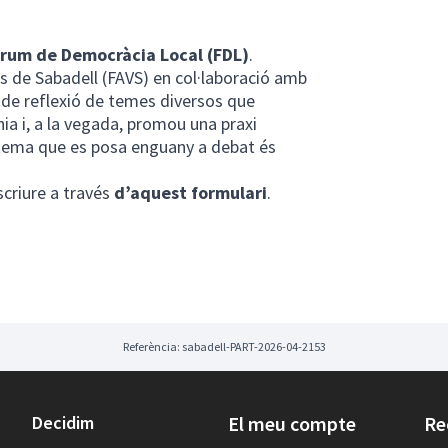
òrum de Democràcia Local (FDL)
.
s de Sabadell (FAVS) en col·laboració amb
i de reflexió de temes diversos que
ia i, a la vegada, promou una praxi
l tema que es posa enguany a debat és
scriure a través
d’aquest formulari
.
Referència: sabadell-PART-2026-04-2153
Decidim
El meu compte
Re