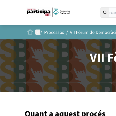
Inici
Menú principal
/
Processos
/
VII Fòrum de Democràci
VII 
Quant a aquest procés