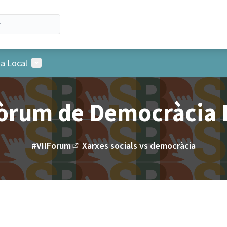
Menú d'usuari
a Local
Fòrum de Democràcia 
#VIIForum
Xarxes socials vs democràcia
(Enllaç extern)