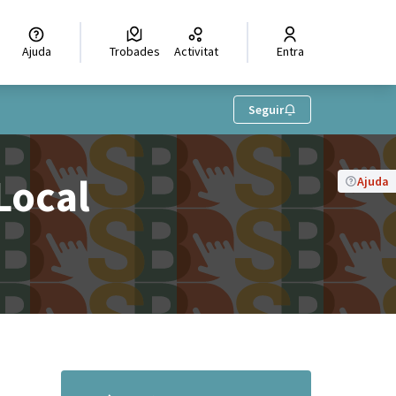
Ajuda
Trobades
Activitat
Entra
Seguir
Local
Ajuda