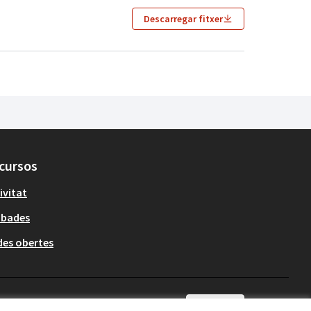
Descarregar fitxer
cursos
ivitat
obades
es obertes
Català
Triar la llengua
Elegir el idioma