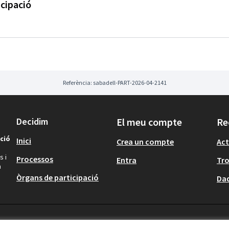
icipació
Referència: sabadell-PART-2026-04-2141
Decidim
El meu compte
Re
ció
Inici
Crea un compte
Act
s i
Processos
Entra
Tr
a
Òrgans de participació
Dad