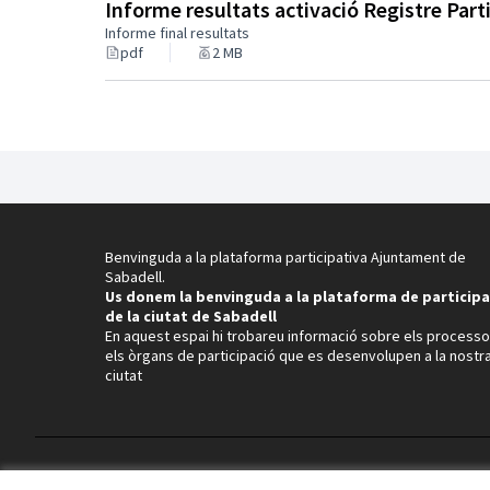
Informe resultats activació Registre Part
Informe final resultats
pdf
2 MB
Benvinguda a la plataforma participativa Ajuntament de
Sabadell.
Us donem la benvinguda a la plataforma de participa
de la ciutat de Sabadell
En aquest espai hi trobareu informació sobre els processo
els òrgans de participació que es desenvolupen a la nostr
ciutat
Termes i condicions d'ús
Configuració de les galetes