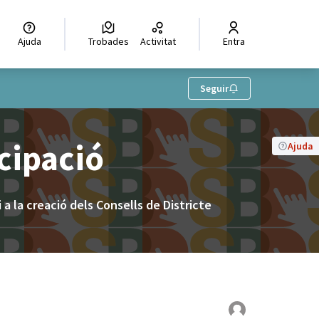
Ajuda
Trobades
Activitat
Entra
Seguir
cipació
Ajuda
a la creació dels Consells de Districte