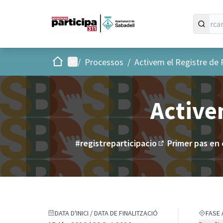
Inici
Menú principal
/
Processos
/
Activem el Registre de 
Active
#registreparticipacio
Primer pas en 
(Enllaç extern)
DATA D'INICI / DATA DE FINALITZACIÓ
FASE 