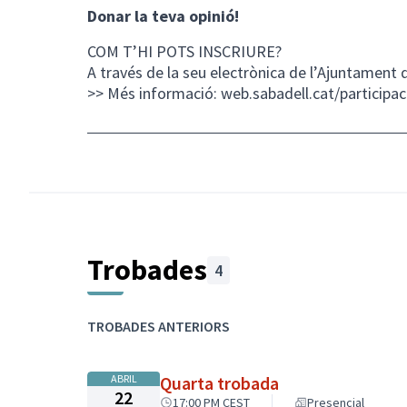
Donar la teva opinió!
COM T’HI POTS INSCRIURE?
A través de la
seu electrònica
de l’Ajuntament 
>> Més informació:
web.sabadell.cat/participac
Trobades
4
TROBADES ANTERIORS
ABRIL
Quarta trobada
22
17:00 PM CEST
Presencial