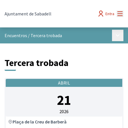
Menú
Ajuntament de Sabadell
Entra
Menú p
Encuentros
/
Tercera trobada
Tercera trobada
ABRIL
21
2026
Plaça de la Creu de Barberà