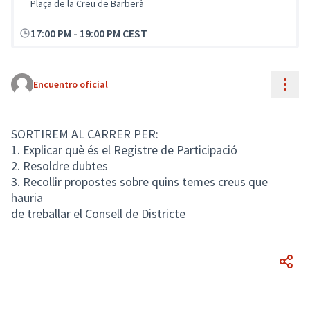
Plaça de la Creu de Barberà
17:00 PM
-
19:00 PM CEST
Cont
Encuentro oficial
SORTIREM AL CARRER PER:
1. Explicar què és el Registre de Participació
2. Resoldre dubtes
3. Recollir propostes sobre quins temes creus que
hauria
de treballar el Consell de Districte