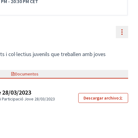
0 PM
-
20:30 PM CET
Contr
ts i col·lectius juvenils que treballen amb joves
Documentos
e 28/03/2023
Descargar archivo
i Participació Jove 28/03/2023