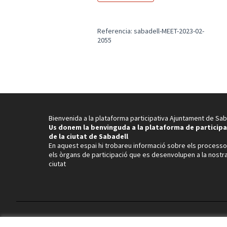
Referencia: sabadell-MEET-2023-02-
2055
Bienvenida a la plataforma participativa Ajuntament de Sab
Us donem la benvinguda a la plataforma de participa
de la ciutat de Sabadell
En aquest espai hi trobareu informació sobre els processo
els òrgans de participació que es desenvolupen a la nostr
ciutat
Términos y condiciones de uso
Configuración de cookies