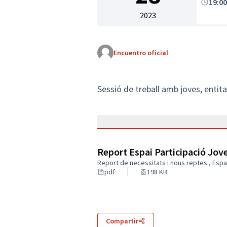
19:0
2023
Encuentro oficial
Sessió de treball amb joves, entita
Report Espai Participació Jov
Report de necessitats i nous reptes., Espa
pdf
198 KB
Compartir