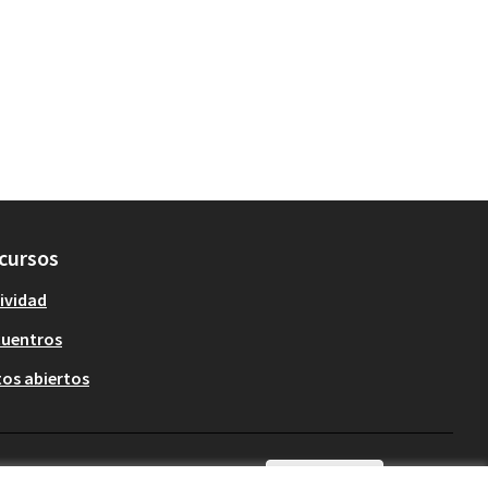
cursos
ividad
cuentros
os abiertos
Castellano
Triar la llengua
Elegir el idioma