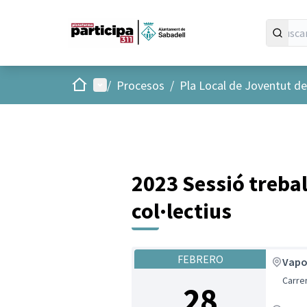
Inicio
Menú principal
/
Procesos
/
Pla Local de Joventut d
2023 Sessió trebal
col·lectius
FEBRERO
Vapo
Carre
28