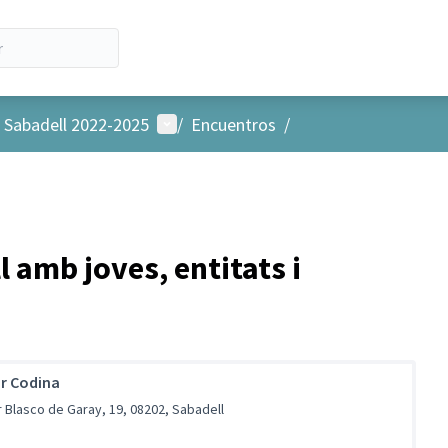
Menú de usuario
e Sabadell 2022-2025
/
Encuentros
/
l amb joves, entitats i
r Codina
r Blasco de Garay, 19, 08202, Sabadell