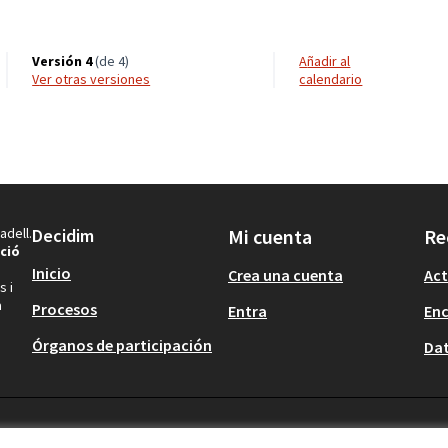
Versión 4
(de 4)
Añadir al
ver otras versiones
calendario
adell.
Decidim
Mi cuenta
Re
ció
Inicio
Crea una cuenta
Act
s i
a
Procesos
Entra
En
Órganos de participación
Dat