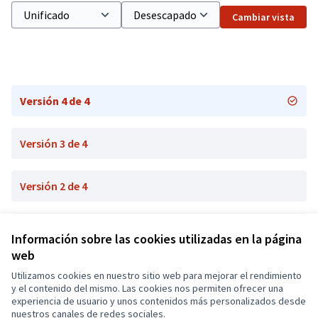
Cambiar vista
Versión 4 de 4
Versión 3 de 4
Versión 2 de 4
Versión 1 de 4
Información sobre las cookies utilizadas en la página
web
Utilizamos cookies en nuestro sitio web para mejorar el rendimiento
Términos y condiciones de uso
y el contenido del mismo. Las cookies nos permiten ofrecer una
Configuración de cookies
experiencia de usuario y unos contenidos más personalizados desde
Castellano
nuestros canales de redes sociales.
Triar la llengua
Elegir el idioma