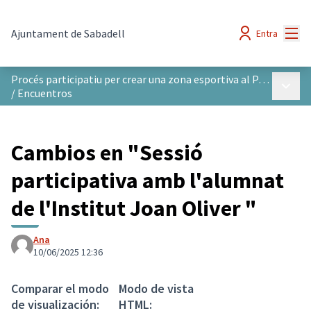
Menú
Ajuntament de Sabadell
Entra
Procés participatiu per crear una zona esportiva al Parc del Nord
Menú p
/
Encuentros
Cambios en "Sessió
participativa amb l'alumnat
de l'Institut Joan Oliver "
Ana
10/06/2025 12:36
Comparar el modo
Modo de vista
de visualización:
HTML: