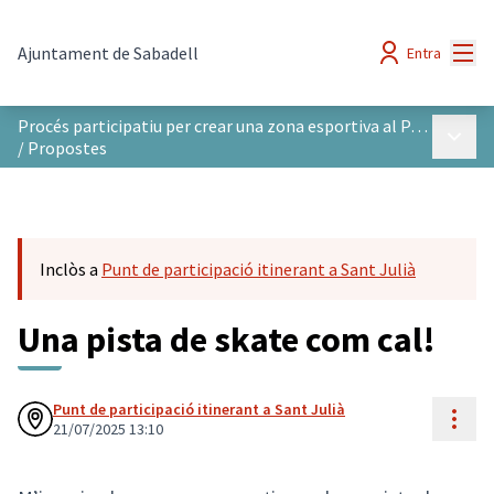
Menú
Ajuntament de Sabadell
Entra
Procés participatiu per crear una zona esportiva al Parc del Nord
Menú p
/
Propostes
Inclòs a
Punt de participació itinerant a Sant Julià
Una pista de skate com cal!
Punt de participació itinerant a Sant Julià
Cont
21/07/2025 13:10