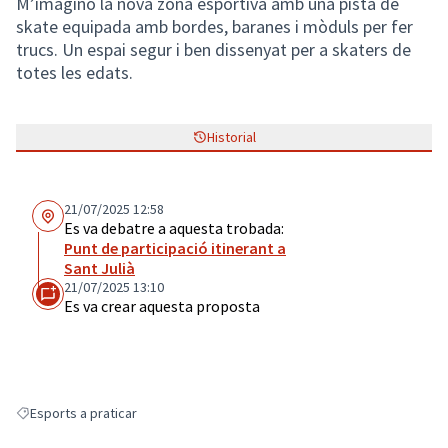
M’imagino la nova zona esportiva amb una pista de
skate equipada amb bordes, baranes i mòduls per fer
trucs. Un espai segur i ben dissenyat per a skaters de
totes les edats.
Historial
21/07/2025 12:58
Es va debatre a aquesta trobada:
Punt de participació itinerant a
Sant Julià
21/07/2025 13:10
Es va crear aquesta proposta
Esports a praticar
Resultats en filtrar per: Esports a praticar