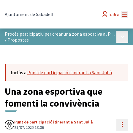
Menú
Ajuntament de Sabadell
Entra
Procés participatiu per crear una zona esportiva al Parc del Nord
Menú p
/
Propostes
Inclòs a
Punt de participació itinerant a Sant Julià
Una zona esportiva que
fomenti la convivència
Punt de participació itinerant a Sant Julià
Cont
21/07/2025 13:06