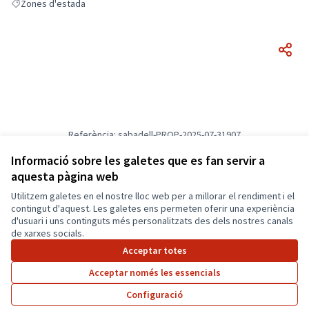
Zones d'estada
Resultats en filtrar per: Zones d'estada
Referència: sabadell-PROP-2025-07-31907
Versió 1
(de 1)
veure altres versions
Informació sobre les galetes que es fan servir a
Verifica l'empremta digital
aquesta pàgina web
Utilitzem galetes en el nostre lloc web per a millorar el rendiment i el
Termes i condicions d'ús
contingut d'aquest. Les galetes ens permeten oferir una experiència
Configuració de les galetes
d'usuari i uns continguts més personalitzats des dels nostres canals
Català
de xarxes socials.
Triar la llengua
Elegir el idioma
Acceptar totes
Acceptar només les essencials
Amb llicènc
(Enllaç exte
Configuració
(Enllaç extern)
Web creada amb
programari lliure
.