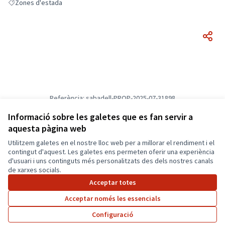
Zones d'estada
Resultats en filtrar per: Zones d'estada
Referència: sabadell-PROP-2025-07-31898
Versió 1
(de 1)
veure altres versions
Informació sobre les galetes que es fan servir a
Verifica l'empremta digital
aquesta pàgina web
Utilitzem galetes en el nostre lloc web per a millorar el rendiment i el
Termes i condicions d'ús
contingut d'aquest. Les galetes ens permeten oferir una experiència
Configuració de les galetes
d'usuari i uns continguts més personalitzats des dels nostres canals
Català
de xarxes socials.
Triar la llengua
Elegir el idioma
Acceptar totes
Acceptar només les essencials
Amb llicènc
(Enllaç exte
Configuració
(Enllaç extern)
Web creada amb
programari lliure
.