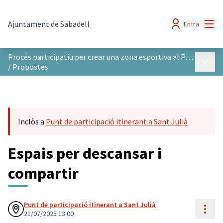
Menú
Ajuntament de Sabadell
Entra
Procés participatiu per crear una zona esportiva al Parc del Nord
Menú p
/
Propostes
Inclòs a
Punt de participació itinerant a Sant Julià
Espais per descansar i
compartir
Punt de participació itinerant a Sant Julià
Cont
21/07/2025 13:00