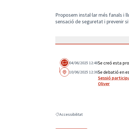
Proposem instal·lar més fanals i ll
sensació de seguretat i prevenir si
Se creó esta pr
04/06/2025 12:48
Se debatió en e
10/06/2025 12:36
Sessió particip
Oliver
Accessibilitat
Resultados al filtrar por: Accessibilitat