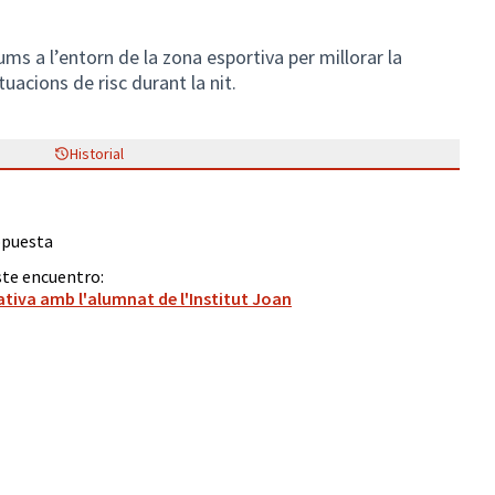
ums a l’entorn de la zona esportiva per millorar la
tuacions de risc durant la nit.
Historial
opuesta
ste encuentro:
ativa amb l'alumnat de l'Institut Joan