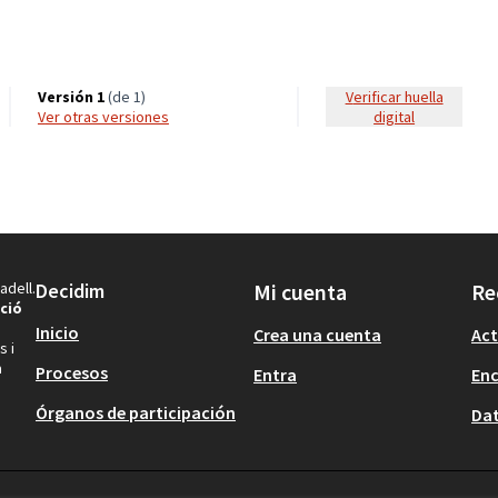
Versión 1
(de 1)
Verificar huella
ver otras versiones
digital
adell.
Decidim
Mi cuenta
Re
ció
Inicio
Crea una cuenta
Act
s i
a
Procesos
Entra
En
Órganos de participación
Dat