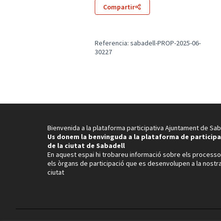
Compartir
Referencia: sabadell-PROP-2025-06-
30227
Bienvenida a la plataforma participativa Ajuntament de Sab
Us donem la benvinguda a la plataforma de participa
de la ciutat de Sabadell
En aquest espai hi trobareu informació sobre els processo
els òrgans de participació que es desenvolupen a la nostr
ciutat