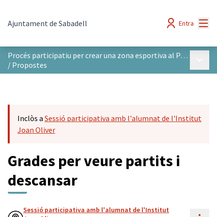
Menú
Ajuntament de Sabadell
Entra
Procés participatiu per crear una zona esportiva al Parc del Nord
Menú p
/
Propostes
Inclòs a
Sessió participativa amb l'alumnat de l'Institut
Joan Oliver
Grades per veure partits i
descansar
Sessió participativa amb l'alumnat de l'Institut