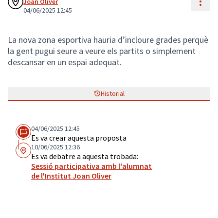
Cont
Joan Oliver
04/06/2025 12:45
La nova zona esportiva hauria d’incloure grades perquè
la gent pugui seure a veure els partits o simplement
descansar en un espai adequat.
Historial
04/06/2025 12:45
Es va crear aquesta proposta
10/06/2025 12:36
Es va debatre a aquesta trobada:
Sessió participativa amb l'alumnat
de l'Institut Joan Oliver