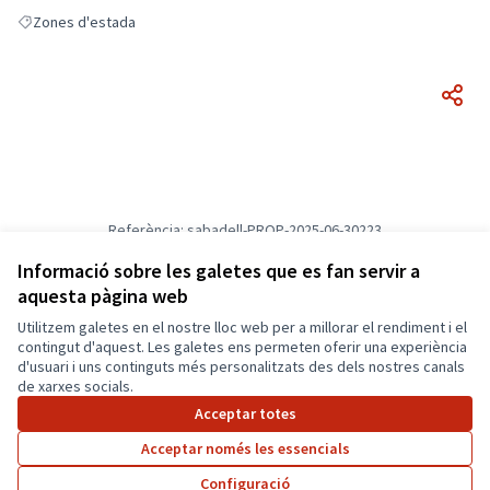
Zones d'estada
Resultats en filtrar per: Zones d'estada
Referència: sabadell-PROP-2025-06-30223
Versió 1
(de 1)
veure altres versions
Informació sobre les galetes que es fan servir a
Verifica l'empremta digital
aquesta pàgina web
Utilitzem galetes en el nostre lloc web per a millorar el rendiment i el
Termes i condicions d'ús
contingut d'aquest. Les galetes ens permeten oferir una experiència
Configuració de les galetes
d'usuari i uns continguts més personalitzats des dels nostres canals
Català
de xarxes socials.
Triar la llengua
Elegir el idioma
Acceptar totes
Acceptar només les essencials
Amb llicènc
(Enllaç exte
Configuració
(Enllaç extern)