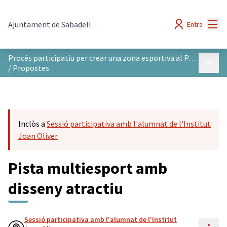
Menú
Ajuntament de Sabadell
Entra
Procés participatiu per crear una zona esportiva al Parc del Nord
Menú p
/
Propostes
Inclòs a
Sessió participativa amb l'alumnat de l'Institut
Joan Oliver
Pista multiesport amb
disseny atractiu
Sessió participativa amb l'alumnat de l'Institut