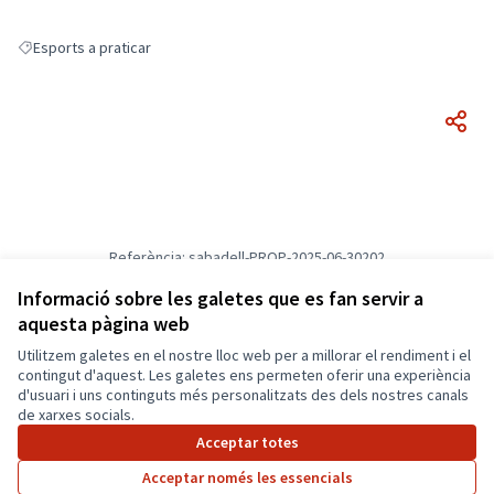
Esports a praticar
Resultats en filtrar per: Esports a praticar
Referència: sabadell-PROP-2025-06-30202
Versió 1
(de 1)
veure altres versions
Informació sobre les galetes que es fan servir a
Verifica l'empremta digital
aquesta pàgina web
Utilitzem galetes en el nostre lloc web per a millorar el rendiment i el
Termes i condicions d'ús
contingut d'aquest. Les galetes ens permeten oferir una experiència
Configuració de les galetes
d'usuari i uns continguts més personalitzats des dels nostres canals
Català
de xarxes socials.
Triar la llengua
Elegir el idioma
Acceptar totes
Acceptar només les essencials